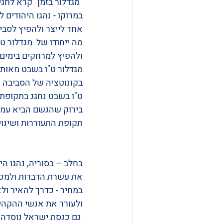
"מגדלור בזמן" קרא לחג
במרוקו - נהגו היהודים
אחד לייצר ולהפיץ לסביב
מה ייחודו של  מגדלור ט
ולהפיץ למרחקים בימים 
מגדלור ט"ו בשבט מאותת 
בקונוטציה של הסביבה ה
ט"ו בשבט נחגג בתקופת 
בירוק שהגשם הביא עמו,
תקופת התעוררות ושינוי,
בחלב – בסוריה, נהגו הי
את עשרת הדברות ולמכו
במחיר - כדרך להאיר ול
ולעורר את אנשי ההקהיל
 גם כנסת ישראל נוסדה 