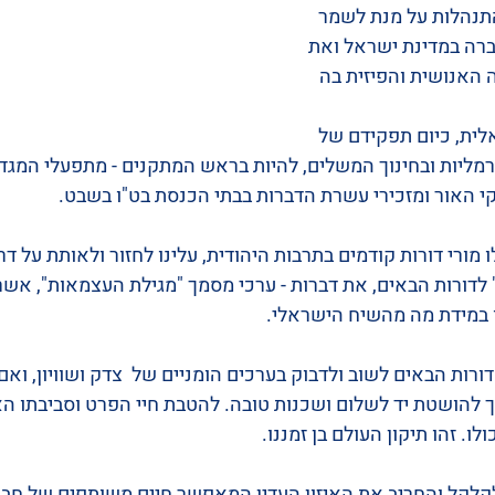
תנהלות על מנת לשמר 
רה במדינת ישראל ואת 
 האנושית והפיזית בה 
ית, כיום תפקידם של 
ליות ובחינוך המשלים, להיות בראש המתקנים - מתפעלי המגדלו
 האור ומזכירי עשרת הדברות בבתי הכנסת בט"ו בשבט.
 מורי דורות קודמים בתרבות היהודית, עלינו לחזור ולאותת על דר
" לדורות הבאים, את דברות - ערכי מסמך "מגילת העצמאות", אשר
ו במידת מה מהשיח הישראלי.
דורות הבאים לשוב ולדבוק בערכים הומניים של  צדק ושוויון, ואם
נך להושטת יד לשלום ושכנות טובה. להטבת חיי הפרט וסביבתו הא
ו. זהו תיקון העולם בן זמננו.
קלקל והחריב את האיזון העדין המאפשר חיים משותפים של חבר