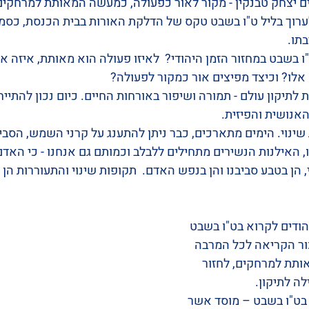
ים יצחק טבנקין - מקור לאור כפעולה, כמעשה המאותת למרחקים
 לערוך בליל ט"ו בשבט טקס של הדלקת האורות בבית הכנסת, כסמ
תו.
"ו בשבט במחזור הזמן היהודי?  לאיזו פעולה הוא מאותת, איזה או
אלו? וכיצד מפיצים אור כמקור לפעולה?
לתיקון עולם - תמורה ושיפור באורחות החיים. כיום נכון להתייח
אנושית והפיזית.
שינוי. הימים מתארכים, כבר ניתן להתענג על קרני השמש, הס
 האילנות הנשירים מתחילים ללבלב וכמותם גם אנחנו - כי האדם 
 הן בטבע סביבנו והן בנפש האדם.  תקופות שינוי והתעוררות הן ה
הודים לקרוא בט"ו בשבט 
ר הקריאה לכל המרבה 
אותת למרחקים, לחזור 
ה לתיקון.
בט"ו בשבט – מוסד אשר 