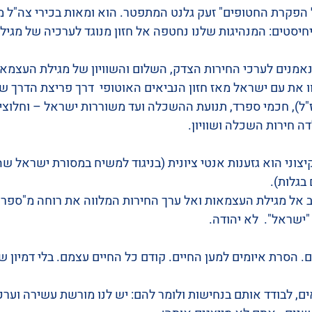
 הפקרת החטופים" זעק גלנט המתפטר. הוא ומאות בכירי צה"ל מ
יסטים: המנהיגות שלנו נחטפה אל חזון מנוגד לערכיה של מגיל
נאמנים לערכי החירות הצדק, השלום והשוויון של מגילת העצמאות
 את עם ישראל מאז חזון הנביאים האוטופי  דרך פריצת הדרך ש
), חכמי ספרד, תנועת ההשכלה ועד משוררות ישראל – וחלוצי "חו
ה חירות השכלה ושוויון. 
צוני הוא גזענות אנטי ציונית (בניגוד למשיח במסורת ישראל שה
גלות). 
ב אל מגילת העצמאות ואל ערך החירות המלווה את רוחה מ"ספר 
ישראל".  לא יהודה.
 הסרת איומים למען החיים. קודם כל החיים עצמם. בלי דמיון שו
ם, לבודד אותם בנחישות ולומר להם: יש לנו מורשת עשירה וערכי