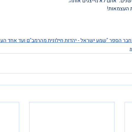
שנים.  אתם לא מייצגים אותה: 
 העצמאות!  
חבר הספר "שמע ישראל - יהדות חילונית מהרמב"ם ועד אחד העם"
ת