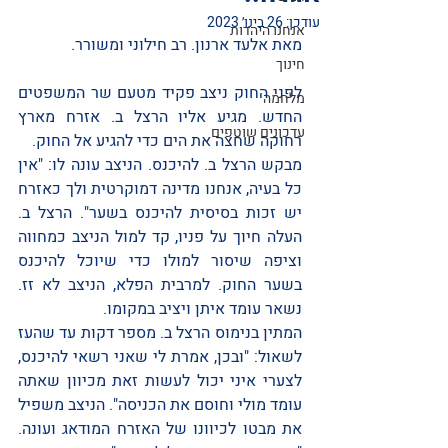
עודכן:
26 בינו׳ 2023
אנחנו היהדות
מאת אלעד ארנון. רב חילוני ומשורר. 
חינוך
לפני החוק ניצב פקיד מטעם שר המשפטים 
מלחמה
החדש. מגיע אליו הרצל ב. אזרח מארץ 
עדכונים שוטפים
רחוקה שחצה את הים כדי להגיע אל החוק. 
מבקש הרצל ב. להיכנס. הניצב עונה לו: "אין 
כל בעיה, אנחנו מדינה דמוקרטית ולך כאזרח 
יש זכות בסיסית להיכנס בשער". הרצל ב. 
העלה חיוך על פניו, קד למול הניצב כמחווה 
וציפה שיסור למולו כדי שיוכל להיכנס 
בשער החוק. למרבית הפלא, הניצב לא זז. 
נשאר עומד איתן ויציב במקומו. 
המתין בנימוס הרצל ב. מספר דקות עד שהעז 
לשאול: "ובכן, אמרת לי שאני רשאי להיכנס, 
לצערי איני יכול לעשות זאת מכיוון שאתה 
עומד מולי וחוסם את הכניסה". הניצב משפיל 
את מבטו לכיוונו של האזרח המודאג ועונה. 