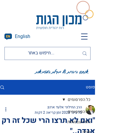
English
אנחנו היהדות של מגילת העצמאות
פוסט
כל הפרסומים
הרב החילוני אלעד ארנון
כל הפרסומים
15 בינו׳ 2023
זמן קריאה 2 דקות
"ואם לא תרצו הרי שכל זה רק
רוח העצמאות
אגדה.."
חגים