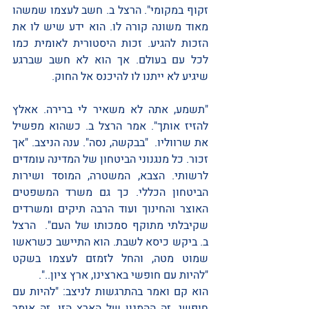
זקוף במקומי". הרצל ב. חשב לעצמו שמשהו 
מאוד משונה קורה לו. הוא ידע שיש לו את 
הזכות להגיע. זכות היסטורית לאומית כמו 
לכל עם בעולם. אך הוא לא חשב שברגע 
שיגיע לא ייתנו לו להיכנס אל החוק. 
"תשמע, אתה לא משאיר לי ברירה. אאלץ 
להזיז אותך". אמר הרצל ב. כשהוא מפשיל 
את שרווליו.  "בבקשה, נסה". ענה הניצב. "אך 
זכור. כל מנגנוני הביטחון של המדינה עומדים 
לרשותי. הצבא, המשטרה, המוסד ושירות 
הביטחון הכללי. כך גם משרד המשפטים 
האוצר והחינוך ועוד הרבה תיקים ומשרדים 
שקיבלתי מתוקף סמכותו של העם".  הרצל 
ב. ביקש כיסא לשבת. הוא התיישב כשראשו 
שמוט מטה, והחל לזמזם לעצמו בשקט 
"להיות עם חופשי בארצינו, ארץ ציון..". 
הוא קם ואמר בהתרגשות לניצב: "להיות עם 
חופשי. זה ההמנון של הארץ הזו. זה אומר 