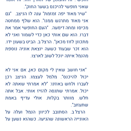
שאני חופשי להיכנס בשער החוק".  
 "שיר מאוד יפה זמזמת" ענה לו הניצב.  "גם 
אני מאוד מתרגש ממנו". הוא שלף ממחטה 
מכיסו ומחה דימעה.  "העם החופשי אמר את 
דברו. הוא שם אותי כאן כדי לשמור ואני לא 
מתכוון לזוז מכאן". הרצל ב. הביט בשעון ידו. 
הוא זכר שבעוד כשעה יוצאת אוניה נוספת 
מהנמל איתה יוכל לשוב לארצו.
 "אני חושב שאין לי מקום כאן, אם אני לא 
יכול להיכנס". מלמל לעצמו. הניצב רכן 
לעברו ולחש באוזנו: "לא אמרתי שאתה לא 
יכול. אמרתי שתנסה להזיז אותי. אבל אתה 
חלש. מוותר בקלות. אולי עדיף באמת 
שתעזוב".
 הרצל ב. הסתובב לכיוון הנמל ועלה על 
האונייה הראשונה שהגיעה. כשהוא נשען על 
מעקה הסיפון אמר לעצמו : "ואם לא תרצו 