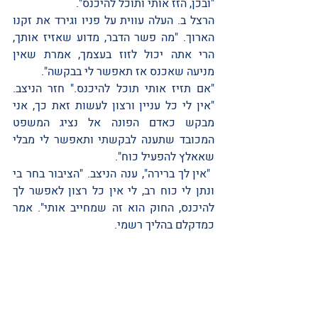
"ובכן, הזז אותי ותוכל להיכנס". 
הרצל ב. העלה עווית על פניו וגירד את זקנו 
הארוך. "מה פשר הדבר, מדוע שאזיז אותך, 
הרי אתה יכול לזוז בעצמך, אמרת שאין 
מניעה שאכנס אז תאפשר לי בבקשה". 
"אם תזיז אותי תוכל להיכנס." חזר הניצב. 
"אין לי כל עניין ורצון לעשות זאת כך, אני 
מבקש כאדם הפונה אל נציג המשפט 
המכובד שתענה לבקשתי ותאפשר לי מבלי 
שאאלץ להפעיל כוח".
 "אין לך ברירה", ענה הניצב. "הציבור בחר בי 
ונתן לי כוח רב, לי אין כל רצון לאפשר לך 
להיכנס, החוק הוא זה שמחייב אותי". אמר 
כמדקלם בהליך רשמי. 